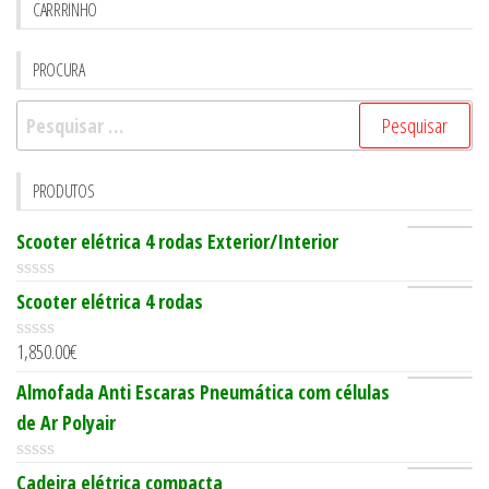
CARRRINHO
PROCURA
Pesquisar
por:
PRODUTOS
Scooter elétrica 4 rodas Exterior/Interior
0
Scooter elétrica 4 rodas
o
u
1,850.00
€
t
0
o
o
Almofada Anti Escaras Pneumática com células
f
u
5
t
de Ar Polyair
o
f
5
0
Cadeira elétrica compacta