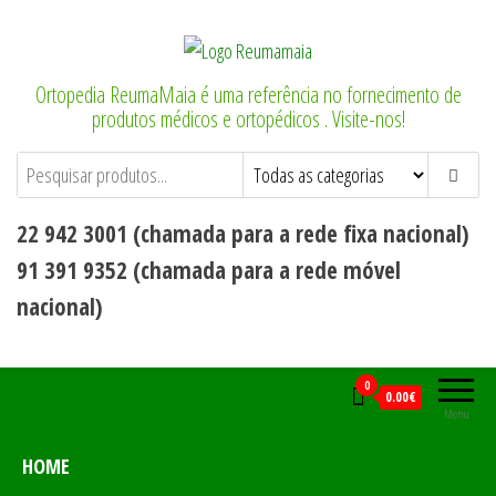
Saltar
para
o
Ortopedia ReumaMaia é uma referência no fornecimento de
conteúdo
produtos médicos e ortopédicos . Visite-nos!
22 942 3001 (chamada para a rede fixa nacional)
91 391 9352 (chamada para a rede móvel
nacional)
0
0.00€
Menu
HOME