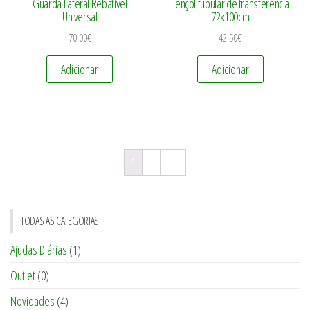
Guarda Lateral Rebativel
Lençol tubular de transferência
Universal
72x100cm
70.00
€
42.50
€
Adicionar
Adicionar
1
2
→
TODAS AS CATEGORIAS
Ajudas Diárias
(1)
Outlet
(0)
Novidades
(4)