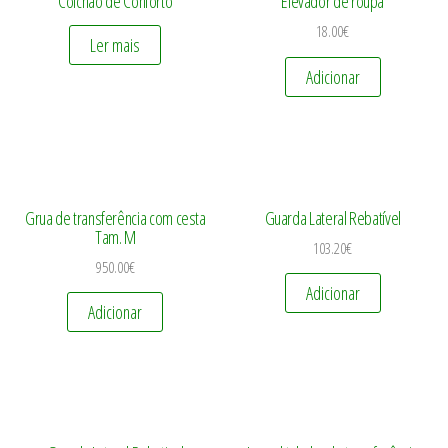
Colchão de Conforto
Elevador de roupa
18.00
€
Ler mais
Adicionar
Grua de transferência com cesta
Guarda Lateral Rebatível
Tam. M
103.20
€
950.00
€
Adicionar
Adicionar