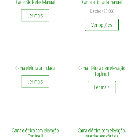
Cadeirão Relax Manual
Cama articulada manual
Desde:
425.00
€
Ler mais
Ver opções
Cama elétrica articulada
Cama Elétrica com elevação
Topline I
Ler mais
Ler mais
Cama elétrica com elevação
Cama elétrica com elevação,
Topline II
guardas em côr faia