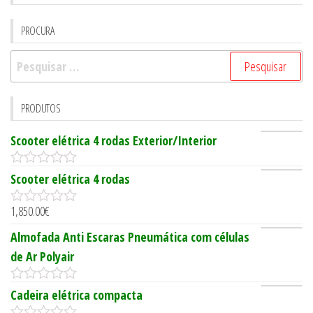
PROCURA
Pesquisar
por:
PRODUTOS
Scooter elétrica 4 rodas Exterior/Interior
0
Scooter elétrica 4 rodas
o
u
1,850.00
€
t
0
o
o
Almofada Anti Escaras Pneumática com células
f
u
5
t
de Ar Polyair
o
f
5
0
Cadeira elétrica compacta
o