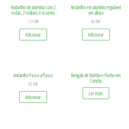
Andarilho de alumínio com 2
Andarilho em alumínio regulável
rodas, 2 rodízios e assento
em altura
112.50
€
46.00
€
Adicionar
Adicionar
Andarilho Passo a Passo
Bengala de Bambu e Punho em
Concha
52.00
€
Ler mais
Adicionar