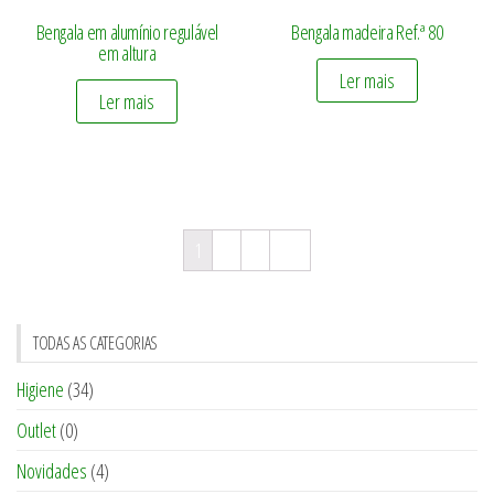
Bengala em alumínio regulável
Bengala madeira Ref.ª 80
em altura
Ler mais
Ler mais
1
2
3
→
TODAS AS CATEGORIAS
Higiene
(34)
Outlet
(0)
Novidades
(4)