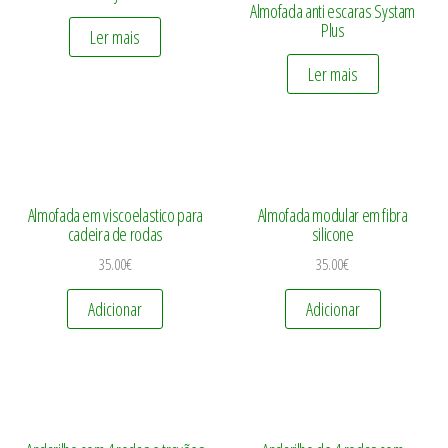
Almofada anti escaras Systam
Plus
Ler mais
Ler mais
Almofada em viscoelastico para
Almofada modular em fibra
cadeira de rodas
silicone
35.00
€
35.00
€
Adicionar
Adicionar