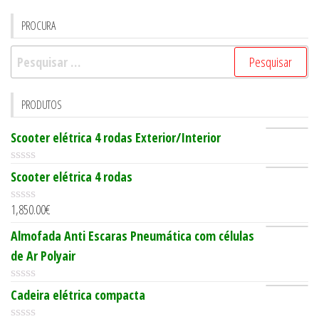
PROCURA
Pesquisar
por:
PRODUTOS
Scooter elétrica 4 rodas Exterior/Interior
0
Scooter elétrica 4 rodas
o
u
1,850.00
€
t
0
o
o
Almofada Anti Escaras Pneumática com células
f
u
5
t
de Ar Polyair
o
f
5
0
Cadeira elétrica compacta
o
u