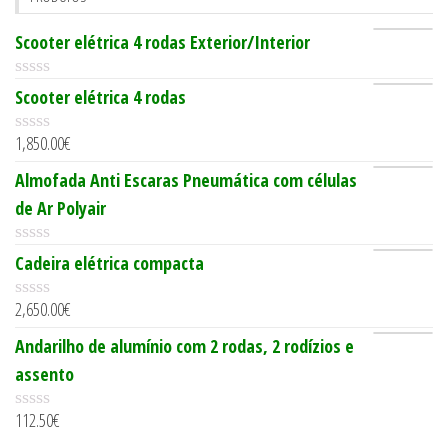
Scooter elétrica 4 rodas Exterior/Interior
0
Scooter elétrica 4 rodas
o
u
1,850.00
€
t
0
o
o
Almofada Anti Escaras Pneumática com células
f
u
5
t
de Ar Polyair
o
f
5
0
Cadeira elétrica compacta
o
u
2,650.00
€
t
0
o
o
Andarilho de alumínio com 2 rodas, 2 rodízios e
f
u
5
t
assento
o
f
112.50
€
5
0
o