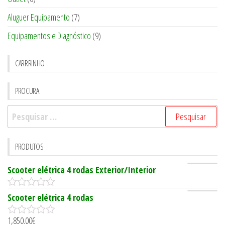
Aluguer Equipamento
(7)
Equipamentos e Diagnóstico
(9)
CARRRINHO
PROCURA
Pesquisar
por:
PRODUTOS
Scooter elétrica 4 rodas Exterior/Interior
0
Scooter elétrica 4 rodas
o
u
1,850.00
€
t
0