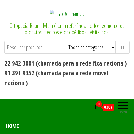
Saltar
para
o
Ortopedia ReumaMaia é uma referência no fornecimento de
conteúdo
produtos médicos e ortopédicos . Visite-nos!
22 942 3001 (chamada para a rede fixa nacional)
91 391 9352 (chamada para a rede móvel
nacional)
0
0.00€
Menu
HOME