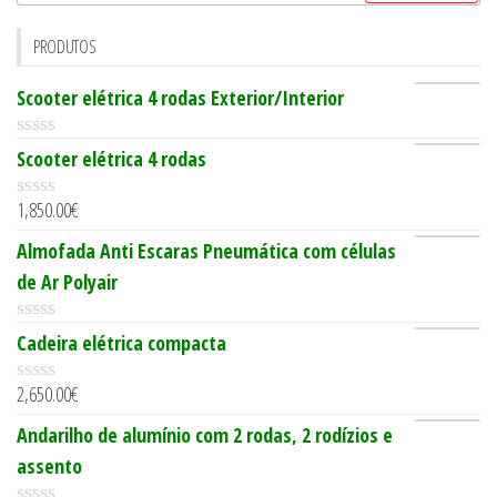
PRODUTOS
Scooter elétrica 4 rodas Exterior/Interior
0
Scooter elétrica 4 rodas
o
u
1,850.00
€
t
0
o
o
Almofada Anti Escaras Pneumática com células
f
u
5
t
de Ar Polyair
o
f
5
0
Cadeira elétrica compacta
o
u
2,650.00
€
t
0
o
o
Andarilho de alumínio com 2 rodas, 2 rodízios e
f
u
5
t
assento
o