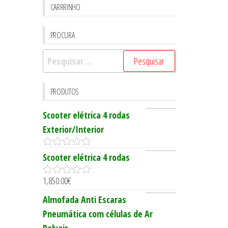
CARRRINHO
PROCURA
Pesquisar
por:
PRODUTOS
Scooter elétrica 4 rodas
Exterior/Interior
0
Scooter elétrica 4 rodas
o
u
1,850.00
€
t
0
o
o
Almofada Anti Escaras
f
u
5
t
Pneumática com células de Ar
o