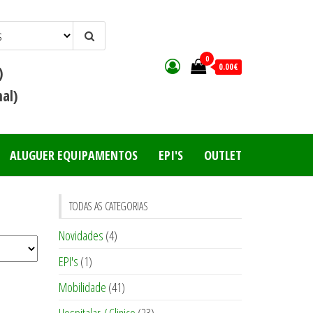
0
0.00€
)
al)
ALUGUER EQUIPAMENTOS
EPI'S
OUTLET
TODAS AS CATEGORIAS
Novidades
(4)
EPI's
(1)
Mobilidade
(41)