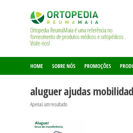
Saltar
para
o
conteúdo
Ortopedia ReumaMaia é uma referência no
fornecimento de produtos médicos e ortopédicos .
Visite-nos!
HOME
SOBRE NÓS
PROMOÇÕES
PROD
aluguer ajudas mobilida
Apenas um resultado