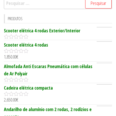
Pesquisar
por:
PRODUTOS
Scooter elétrica 4 rodas Exterior/Interior
0
Scooter elétrica 4 rodas
o
u
1,850.00
€
t
0
o
o
Almofada Anti Escaras Pneumática com células
f
u
5
t
de Ar Polyair
o
f
5
0
Cadeira elétrica compacta
o
u
2,650.00
€
t
0
o
o
Andarilho de alumínio com 2 rodas, 2 rodízios e
f
u
5
t