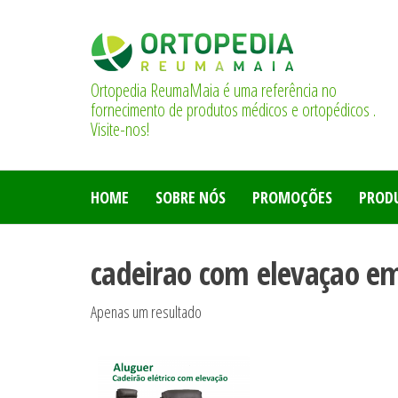
Saltar
para
o
conteúdo
Ortopedia ReumaMaia é uma referência no
fornecimento de produtos médicos e ortopédicos .
Visite-nos!
HOME
SOBRE NÓS
PROMOÇÕES
PROD
cadeirao com elevaçao em
Apenas um resultado