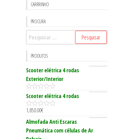
CARRRINHO
PROCURA
Pesquisar
por:
PRODUTOS
Scooter elétrica 4 rodas
Exterior/Interior
0
Scooter elétrica 4 rodas
o
u
1,850.00
€
t
0
o
o
Almofada Anti Escaras
f
u
5
t
Pneumática com células de Ar
o