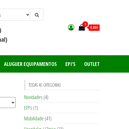
0
0.00€
)
al)
ALUGUER EQUIPAMENTOS
EPI'S
OUTLET
TODAS AS CATEGORIAS
Novidades
(4)
EPI's
(1)
Mobilidade
(41)