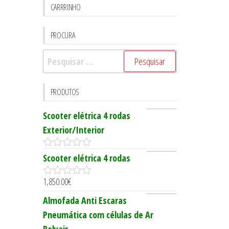
CARRRINHO
PROCURA
Pesquisar
por:
PRODUTOS
Scooter elétrica 4 rodas
Exterior/Interior
0
Scooter elétrica 4 rodas
o
u
1,850.00
€
t
0
o
o
Almofada Anti Escaras
f
u
5
t
Pneumática com células de Ar
o