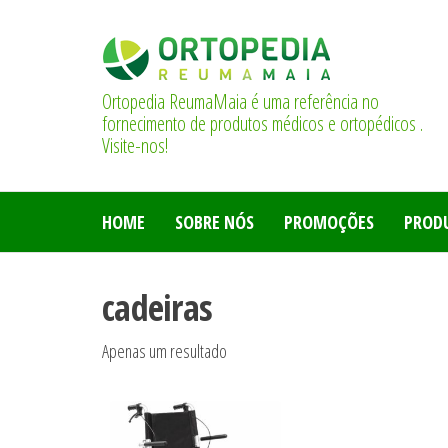
Saltar
para
o
conteúdo
Ortopedia ReumaMaia é uma referência no
fornecimento de produtos médicos e ortopédicos .
Visite-nos!
HOME
SOBRE NÓS
PROMOÇÕES
PROD
cadeiras
Apenas um resultado