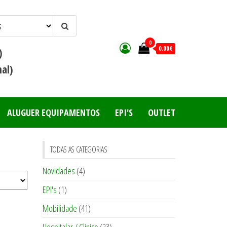
0
0.00€
)
al)
ALUGUER EQUIPAMENTOS
EPI'S
OUTLET
TODAS AS CATEGORIAS
Novidades
(4)
EPI's
(1)
Mobilidade
(41)