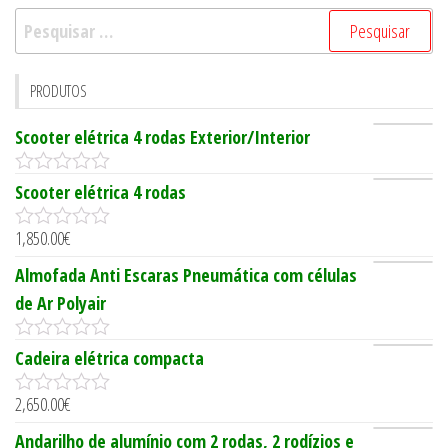
Pesquisar
por:
PRODUTOS
Scooter elétrica 4 rodas Exterior/Interior
0
Scooter elétrica 4 rodas
o
u
1,850.00
€
t
0
o
o
Almofada Anti Escaras Pneumática com células
f
u
5
t
de Ar Polyair
o
f
5
0
Cadeira elétrica compacta
o
u
2,650.00
€
t
0
o
o
Andarilho de alumínio com 2 rodas, 2 rodízios e
f
u