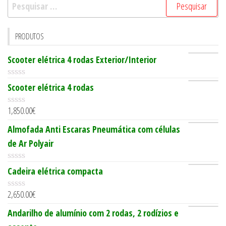
Pesquisar
por:
PRODUTOS
Scooter elétrica 4 rodas Exterior/Interior
0
Scooter elétrica 4 rodas
o
u
1,850.00
€
t
0
o
o
Almofada Anti Escaras Pneumática com células
f
u
5
t
de Ar Polyair
o
f
5
0
Cadeira elétrica compacta
o
u
2,650.00
€
t
0
o
o
Andarilho de alumínio com 2 rodas, 2 rodízios e
f
u
5
t