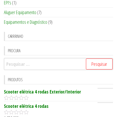
EPI's
(1)
Aluguer Equipamento
(7)
Equipamentos e Diagnóstico
(9)
CARRRINHO
PROCURA
Pesquisar
por:
PRODUTOS
Scooter elétrica 4 rodas Exterior/Interior
0
Scooter elétrica 4 rodas
o
u