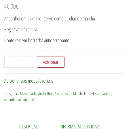
46.00
€
Andarilho em alumínio, serve como auxiliar de marcha.
Regulável em altura.
Ponteiras em borracha antiderrapante.
Quantidade
-
+
Adicionar
de
Andarilho
Adicionar aos meus favoritos
em
alumínio
Categorias:
Mobilidade
,
Andarilhos
,
Auxiliares de Marcha
Etiquetas:
andarilho
,
regulável
andarilho aluminio fixo
em
altura
DESCRIÇÃO
INFORMAÇÃO ADICIONAL