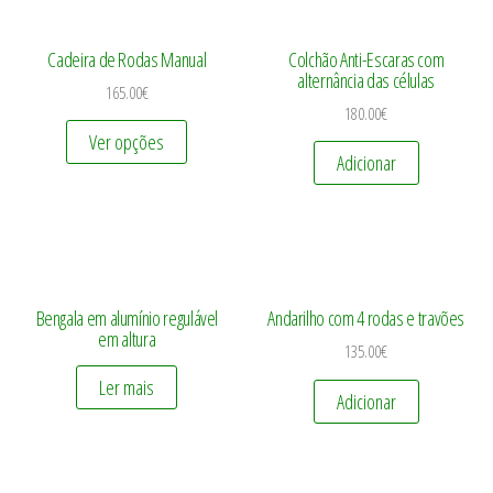
Cadeira de Rodas Manual
Colchão Anti-Escaras com
alternância das células
165.00
€
180.00
€
Ver opções
Adicionar
Bengala em alumínio regulável
Andarilho com 4 rodas e travões
em altura
135.00
€
Ler mais
Adicionar