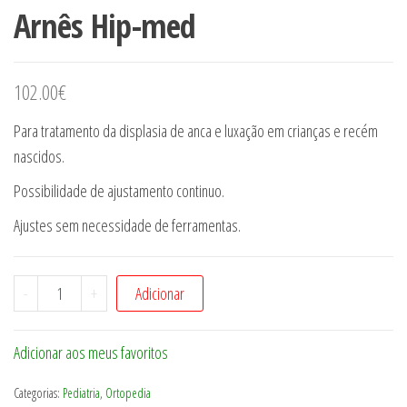
Arnês Hip-med
102.00
€
Para tratamento da displasia de anca e luxação em crianças e recém
nascidos.
Possibilidade de ajustamento continuo.
Ajustes sem necessidade de ferramentas.
Quantidade
-
+
Adicionar
de
Arnês
Adicionar aos meus favoritos
Hip-
med
Categorias:
Pediatria
,
Ortopedia