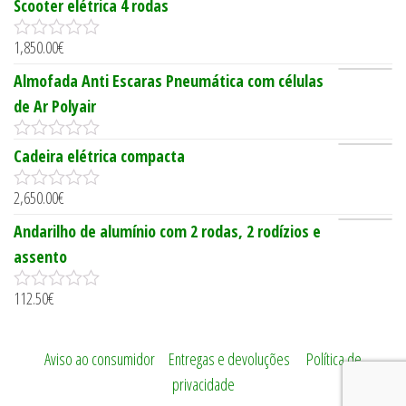
0
Scooter elétrica 4 rodas
o
u
1,850.00
€
t
0
o
o
Almofada Anti Escaras Pneumática com células
f
u
5
t
de Ar Polyair
o
f
5
0
Cadeira elétrica compacta
o
u
2,650.00
€
t
0
o
o
Andarilho de alumínio com 2 rodas, 2 rodízios e
f
u
5
t
assento
o
f
112.50
€
5
0
o
u
t
Aviso ao consumidor
|
Entregas e devoluções
|
Política de
o
privacidade
f
5