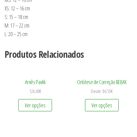
XS: 12 – 16 cm
S: 15 – 18 cm
M: 17 – 22 cm
L: 20 – 25 cm
Produtos Relacionados
Arnês Pavlik
Ortótese de Correção BEBAX
126.00
€
Desde:
86.55
€
Ver opções
Ver opções