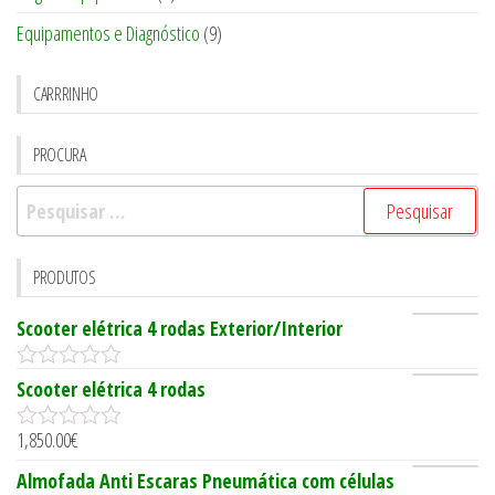
Equipamentos e Diagnóstico
(9)
CARRRINHO
PROCURA
Pesquisar
por:
PRODUTOS
Scooter elétrica 4 rodas Exterior/Interior
0
Scooter elétrica 4 rodas
o
u
1,850.00
€
t
0
o
o
Almofada Anti Escaras Pneumática com células
f
u