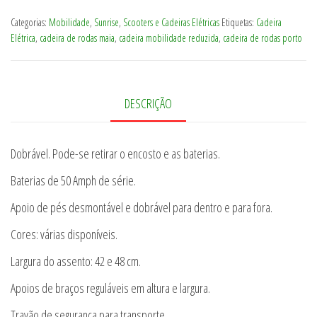
rodas
Categorias:
Mobilidade
,
Sunrise
,
Scooters e Cadeiras Elétricas
Etiquetas:
Cadeira
eletrica
Elétrica
,
cadeira de rodas maia
,
cadeira mobilidade reduzida
,
cadeira de rodas porto
Rumba
DESCRIÇÃO
Dobrável. Pode-se retirar o encosto e as baterias.
Baterias de 50 Amph de série.
Apoio de pés desmontável e dobrável para dentro e para fora.
Cores: várias disponíveis.
Largura do assento: 42 e 48 cm.
Apoios de braços reguláveis em altura e largura.
Travão de segurança para transporte.