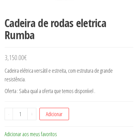
Cadeira de rodas eletrica
Rumba
3,150.00
€
Cadeira elétrica versátil e estreita, com estrutura de grande
resistência.
Oferta : Saiba qual a oferta que temos disponível .
Quantidade
-
+
Adicionar
de
Cadeira
Adicionar aos meus favoritos
de