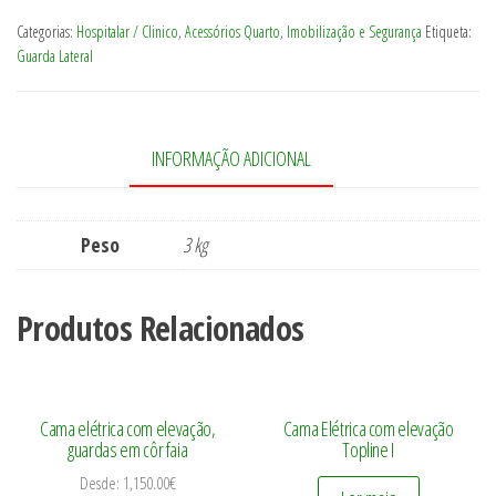
Rebatível
Categorias:
Hospitalar / Clinico
,
Acessórios Quarto
,
Imobilização e Segurança
Etiqueta:
Guarda Lateral
INFORMAÇÃO ADICIONAL
Peso
3 kg
Produtos Relacionados
Cama elétrica com elevação,
Cama Elétrica com elevação
guardas em côr faia
Topline I
Desde:
1,150.00
€