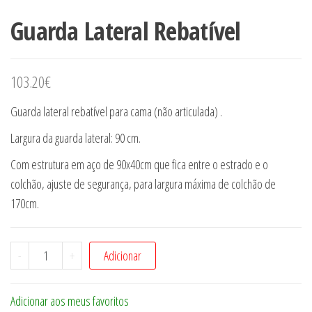
Guarda Lateral Rebatível
103.20
€
Guarda lateral rebatível para cama (não articulada) .
Largura da guarda lateral: 90 cm.
Com estrutura em aço de 90x40cm que fica entre o estrado e o
colchão, ajuste de segurança, para largura máxima de colchão de
170cm.
Quantidade
-
+
Adicionar
de
Guarda
Adicionar aos meus favoritos
Lateral