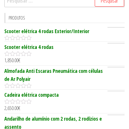
por:
PRODUTOS
Scooter elétrica 4 rodas Exterior/Interior
0
Scooter elétrica 4 rodas
o
u
1,850.00
€
t
0
o
o
Almofada Anti Escaras Pneumática com células
f
u
5
t
de Ar Polyair
o
f
5
0
Cadeira elétrica compacta
o
u
2,650.00
€
t
0
o
o
Andarilho de alumínio com 2 rodas, 2 rodízios e
f
u
5
t
assento