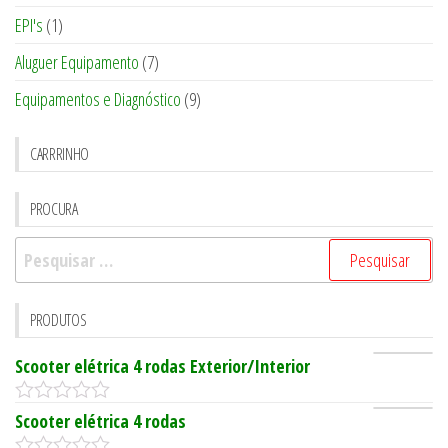
EPI's
(1)
Aluguer Equipamento
(7)
Equipamentos e Diagnóstico
(9)
CARRRINHO
PROCURA
Pesquisar
por:
PRODUTOS
Scooter elétrica 4 rodas Exterior/Interior
0
Scooter elétrica 4 rodas
o