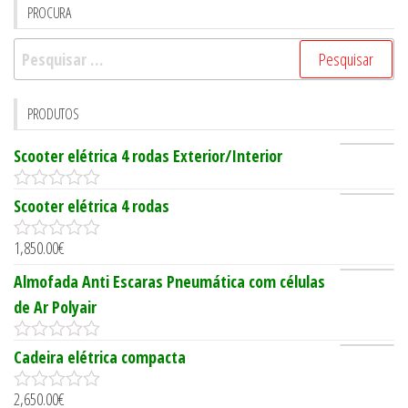
PROCURA
Pesquisar
por:
PRODUTOS
Scooter elétrica 4 rodas Exterior/Interior
0
Scooter elétrica 4 rodas
o
u
1,850.00
€
t
0
o
o
Almofada Anti Escaras Pneumática com células
f
u
5
t
de Ar Polyair
o
f
5
0
Cadeira elétrica compacta
o
u
2,650.00
€
t
0