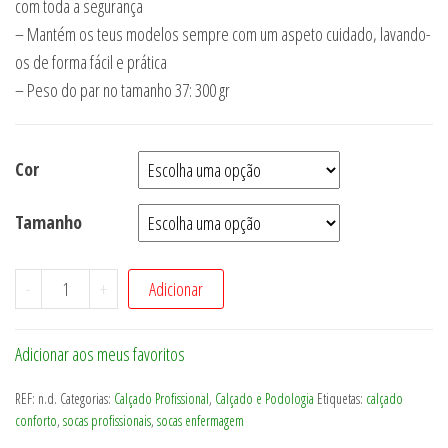
com toda a segurança
– Mantém os teus modelos sempre com um aspeto cuidado, lavando-
os de forma fácil e prática
– Peso do par no tamanho 37: 300 gr
Cor
Tamanho
Quantidade
-
+
Adicionar
de
Wock
Adicionar aos meus favoritos
Everlite
Closed
REF:
n.d.
Categorias:
Calçado Profissional
,
Calçado e Podologia
Etiquetas:
calçado
conforto
,
socas profissionais
,
socas enfermagem