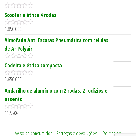
0
Scooter elétrica 4 rodas
o
u
1,850.00
€
t
0
o
o
Almofada Anti Escaras Pneumática com células
f
u
5
t
de Ar Polyair
o
f
5
0
Cadeira elétrica compacta
o
u
2,650.00
€
t
0
o
o
Andarilho de alumínio com 2 rodas, 2 rodízios e
f
u
5
t
assento
o
f
112.50
€
5
0
o
u
t
Aviso ao consumidor
|
Entregas e devoluções
|
Política de
o