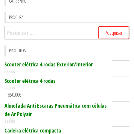
CARRRINHO
PROCURA
Pesquisar
por:
PRODUTOS
Scooter elétrica 4 rodas Exterior/Interior
0
Scooter elétrica 4 rodas
o
u
1,850.00
€
t
0
o
o
Almofada Anti Escaras Pneumática com células
f
u
5
t
de Ar Polyair
o
f
5
0
Cadeira elétrica compacta