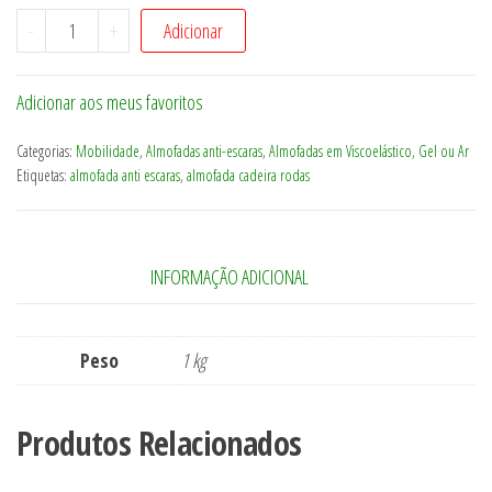
Quantidade
-
+
Adicionar
de
Almofada
Adicionar aos meus favoritos
em
viscoelastico
Categorias:
Mobilidade
,
Almofadas anti-escaras
,
Almofadas em Viscoelástico, Gel ou Ar
para
Etiquetas:
almofada anti escaras
,
almofada cadeira rodas
cadeira
de
rodas
INFORMAÇÃO ADICIONAL
Peso
1 kg
Produtos Relacionados