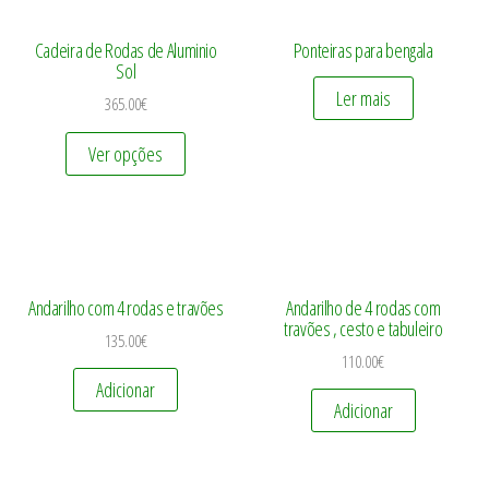
Cadeira de Rodas de Aluminio
Ponteiras para bengala
Sol
Ler mais
365.00
€
Ver opções
Andarilho com 4 rodas e travões
Andarilho de 4 rodas com
travões , cesto e tabuleiro
135.00
€
110.00
€
Adicionar
Adicionar